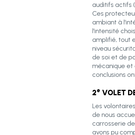
auditifs actifs
Ces protecteur
ambiant à l’int
l’intensité cho
amplifié, tout 
niveau sécurit
de soi et de p
mécanique et 
conclusions on
e
2
VOLET DE
Les volontaire
de nous accueil
carrosserie de
avons pu compt