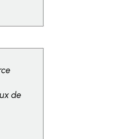
rce
ux de