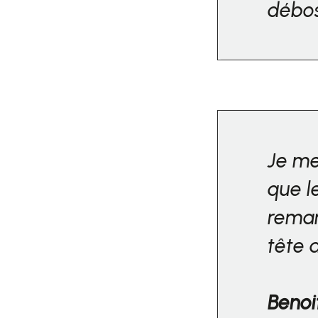
débos
Je me
que le
rema
tête 
Benoi