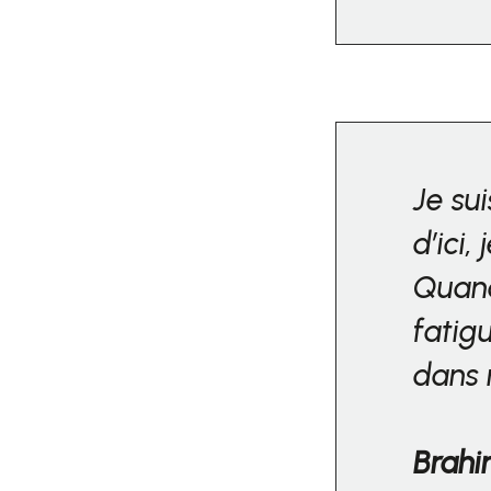
Je su
d’ici,
Quand
fatig
dans 
Brahim