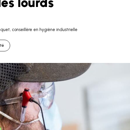
les lourds
uet, conseillère en hygiène industrielle
nté