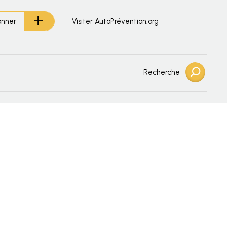
Visiter AutoPrévention.org
onner
Recherche
n