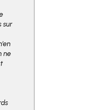
ue
s sur
m’en
n ne
t
rds