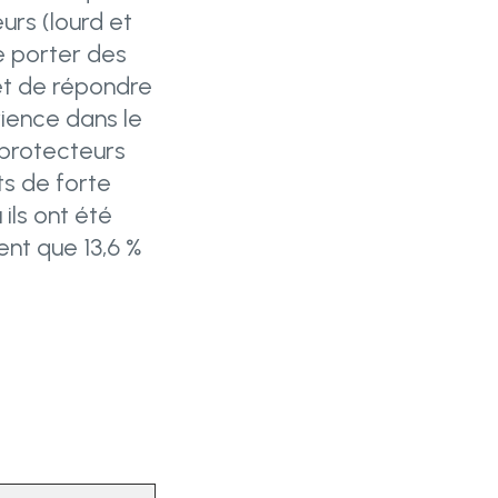
urs (lourd et
de porter des
et de répondre
rience dans le
 protecteurs
ts de forte
ils ont été
ent que 13,6 %