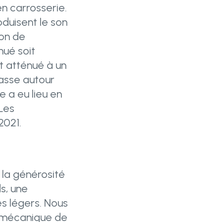
en carrosserie.
duisent le son
ion de
nué soit
st atténué à un
passe autour
 a eu lieu en
Les
2021.
 la générosité
s, une
es légers. Nous
n mécanique de