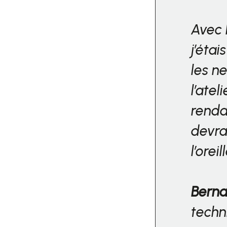
Avec 
j’éta
les n
l’atel
renda
devra
l’orei
Berna
techn