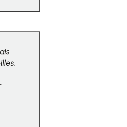
ais
lles.
r