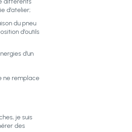
e différents
 d’atelier;
aison du pneu
ition d’outils
nergies d’un
 je ne remplace
hes, je suis
nérer des