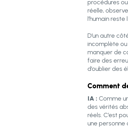
procédures ou 
réelle, obser
l’humain reste
D’un autre côté
incomplète ou 
manquer de con
faire des erre
d’oublier des é
Comment devr
IA :
Comme un 
des vérités ab
réels. C’est p
une personne 