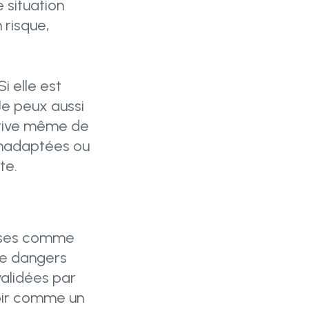
 situation
risque,
i elle est
Je peux aussi
arrive même de
 inadaptées ou
te.
?
onses comme
de dangers
validées par
oir comme un