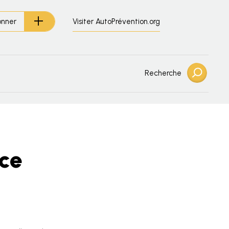
Visiter AutoPrévention.org
onner
Recherche
nce