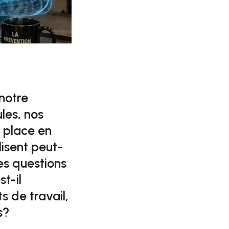
 notre
ules, nos
a place en
ilisent peut-
es questions
t-il
s de travail,
s?