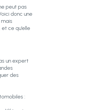
 ne peut pas
 Voici donc une
, mais
et ce qu’elle
 pas un expert
randes
quer des
tomobiles :