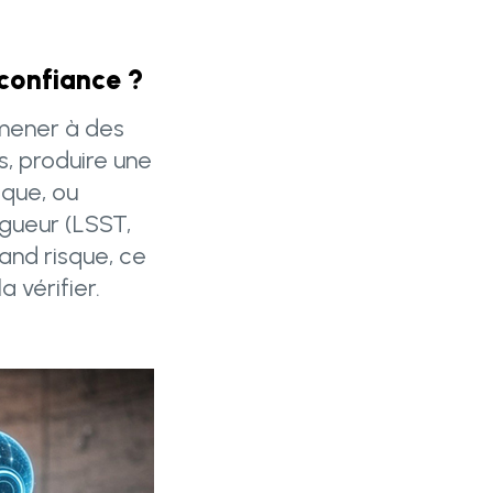
 confiance ?
 mener à des
s, produire une
ique, ou
gueur (LSST,
rand risque, ce
 vérifier.