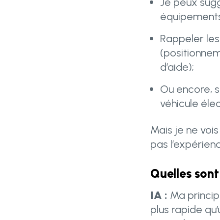
Je peux suggé
équipements,
Rappeler les
(positionnem
d’aide);
Ou encore, s
véhicule éle
Mais je ne voi
pas l’expérien
Quelles sont
IA :
Ma principa
plus rapide q