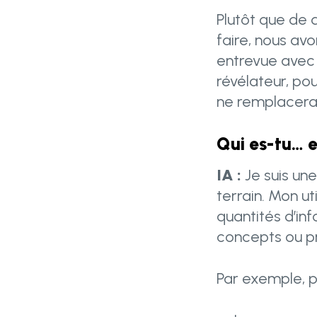
Plutôt que de 
faire, nous avo
entrevue avec u
révélateur, po
ne remplacera
Qui es-tu… 
IA :
Je suis une
terrain. Mon ut
quantités d’in
concepts ou pr
Par exemple, p