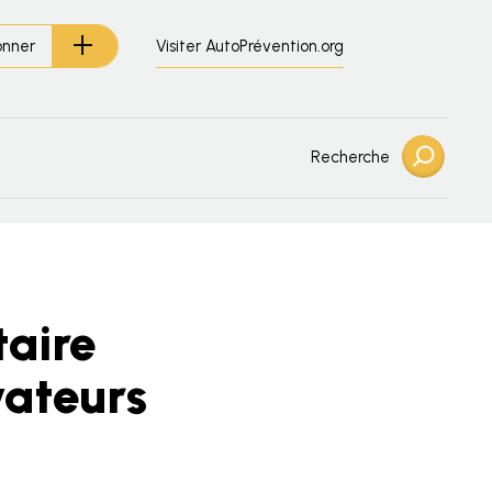
Visiter AutoPrévention.org
onner
Recherche
taire
vateurs