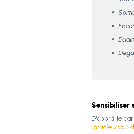
Sorti
Enco
Éclai
Dégag
Sensibiliser
D’abord, le ca
l’article 256.3