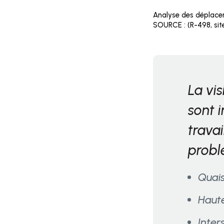
Analyse des déplace
SOURCE : (R-498, si
La vis
sont 
trava
probl
Quai
Haute
Inter