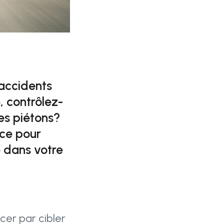
 accidents
, contrôlez-
des piétons?
ace pour
e dans votre
cer par cibler