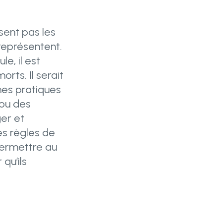
sent pas les
 représentent.
e, il est
rts. Il serait
nes pratiques
ou des
ger et
es règles de
 permettre au
qu’ils