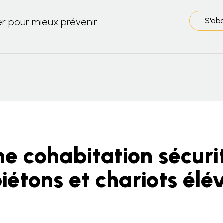
er pour mieux prévenir
S'ab
ne cohabitation sécuri
iétons et chariots élé