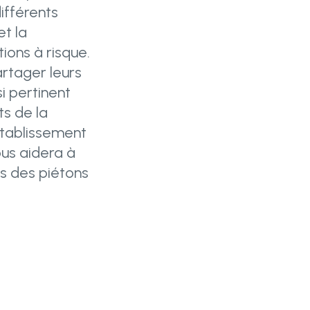
ifférents
et la
ions à risque.
artager leurs
i pertinent
ts de la
’établissement
ous aidera à
is des piétons