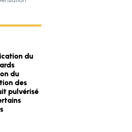
lication du
lards
ion du
tion des
uit pulvérisé
ertains
s