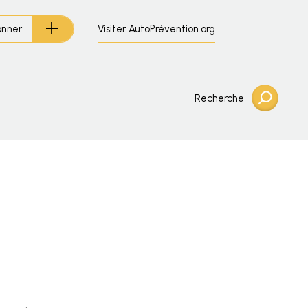
Visiter AutoPrévention.org
onner
Recherche