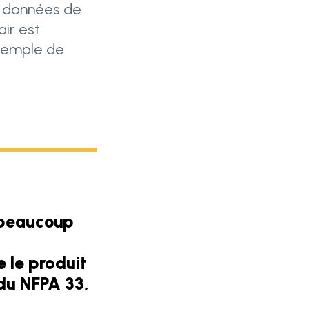
de données de
air est
exemple de
 beaucoup
e le produit
 du NFPA 33,