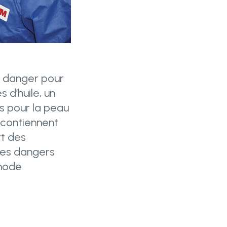
ns danger pour
 d’huile, un
s pour la peau
s contiennent
rt des
 les dangers
thode