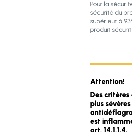
Pour la sécurit
sécurité du pro
supérieur à 93°
produit sécurit
Attention!
Des critère
plus sévères 
antidéflagra
est inflamma
art. 14.1.1.4.