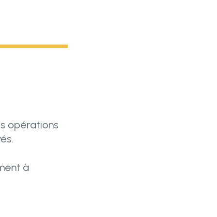
res opérations
és.
ement à