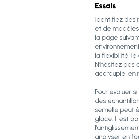
Essais
Identifiez des
et de modèles. 
la page suivan
environnement 
la flexibilité, 
N’hésitez pas à
accroupie, en 
Pour évaluer si
des échantillon
semelle peut ê
glace. Il est p
l’antiglisseme
analyser en fo