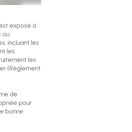
 est exposé à
s ou
, incluant les
nt les
atuitement les
rter (Règlement
amme de
ropriée pour
une bonne