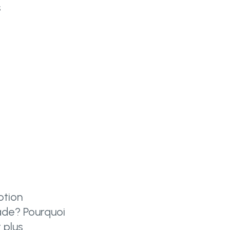
s
otion
ade? Pourquoi
 plus