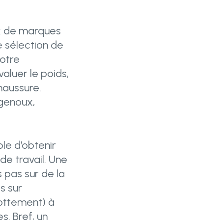
ix de marques
e sélection de
votre
aluer le poids,
chaussure.
 genoux,
ble d’obtenir
de travail. Une
 pas sur de la
s sur
rottement) à
s. Bref, un