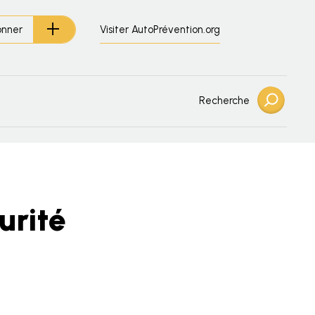
Visiter AutoPrévention.org
onner
Recherche
urité