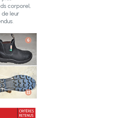
ids corporel,
 de leur
endus.